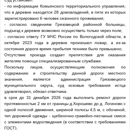
Суд установил:
- по информации Комьянского территориального управления,
что в деревне находится 28 домовладений, в пяти из которых
зарегистрировано 6 человек сезонного проживания;
- согласно сведениям Грязовецкой районной больницы,
подъезд к деревне возможно осуществить только через поле;
- согласно ответу ГУ МЧС России по Вологодской области, в
октябре 2023 года в деревне произошел пожар, а из-за
состояния дороги время прибытия техники было превышено;
Отсутствие проезда создает препятствия для оказания
жителям помощи специализированным службами.
Поскольку лицом, осуществляющим полномочия по
содержанию и строительству данной дороги местного
значения, является администрация Грязовецкого
муниципального округа, суд исковые требования истца
удовлетворил, обязал ответчика:
в срок до 31 декабря 2026 года выполнить ремонт дороги
протяженностью 2 км от границы д.Хорошево до д. Логиново с
одной полосой движения, шириной полосы 4,5 м, с обочиной,
тип дорожной одежды - щебеночно-гравийно-песчаные смеси
с элементами водоотведения (в соответствии с требованиями
ГОСТ).