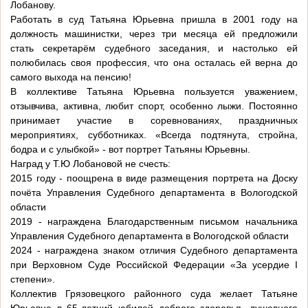
Лобанову.
Работать в суд Татьяна Юрьевна пришла в 2001 году на
должность машинистки, через три месяца ей предложили
стать секретарём судебного заседания, и настолько ей
полюбилась своя профессия, что она осталась ей верна до
самого выхода на пенсию!
В коллективе Татьяна Юрьевна пользуется уважением,
отзывчива, активна, любит спорт, особенно лыжи. Постоянно
принимает участие в соревнованиях, праздничных
мероприятиях, субботниках. «Всегда подтянута, стройна,
бодра и с улыбкой» - вот портрет Татьяны Юрьевны.
Наград у Т.Ю Лобановой не счесть:
2015 году - поощрена в виде размещения портрета на Доску
почёта Управления Судебного департамента в Вологодской
области
2019 - награждена Благодарственным письмом начальника
Управления Судебного департамента в Вологодской области
2024 - награждена знаком отличия Судебного департамента
при Верховном Суде Российской Федерации «За усердие I
степени».
Коллектив Грязовецкого районного суда желает Татьяне