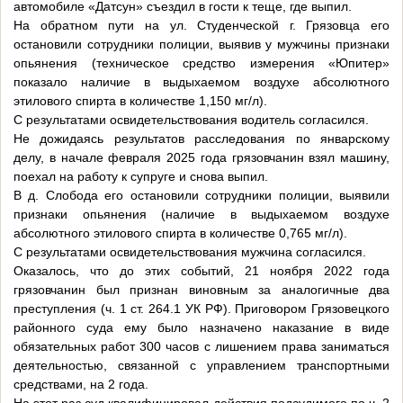
автомобиле «Датсун» съездил в гости к теще, где выпил.
На обратном пути на ул. Студенческой г. Грязовца его
остановили сотрудники полиции, выявив у мужчины признаки
опьянения (техническое средство измерения «Юпитер»
показало наличие в выдыхаемом воздухе абсолютного
этилового спирта в количестве 1,150 мг/л).
С результатами освидетельствования водитель согласился.
Не дожидаясь результатов расследования по январскому
делу, в начале февраля 2025 года грязовчанин взял машину,
поехал на работу к супруге и снова выпил.
В д. Слобода его остановили сотрудники полиции, выявили
признаки опьянения (наличие в выдыхаемом воздухе
абсолютного этилового спирта в количестве 0,765 мг/л).
С результатами освидетельствования мужчина согласился.
Оказалось, что до этих событий, 21 ноября 2022 года
грязовчанин был признан виновным за аналогичные два
преступления (ч. 1 ст. 264.1 УК РФ). Приговором Грязовецкого
районного суда ему было назначено наказание в виде
обязательных работ 300 часов с лишением права заниматься
деятельностью, связанной с управлением транспортными
средствами, на 2 года.