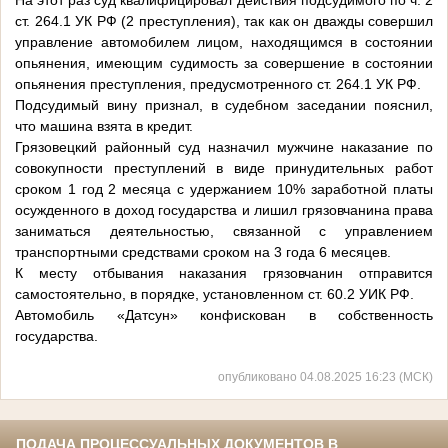
На этот раз суд квалифицировал действия подсудимого по ч. 2
ст. 264.1 УК РФ (2 преступления), так как он дважды совершил
управление автомобилем лицом, находящимся в состоянии
опьянения, имеющим судимость за совершение в состоянии
опьянения преступления, предусмотренного ст. 264.1 УК РФ.
Подсудимый вину признал, в судебном заседании пояснил,
что машина взята в кредит.
Грязовецкий районный суд назначил мужчине наказание по
совокупности преступлений в виде принудительных работ
сроком 1 год 2 месяца с удержанием 10% заработной платы
осужденного в доход государства и лишил грязовчанина права
заниматься деятельностью, связанной с управлением
транспортными средствами сроком на 3 года 6 месяцев.
К месту отбывания наказания грязовчанин отправится
самостоятельно, в порядке, установленном ст. 60.2 УИК РФ.
Автомобиль «Датсун» конфискован в собственность
государства.
опубликовано 04.08.2025 16:23 (МСК)
ПОДАЧА ПРОЦЕССУАЛЬНЫХ ДОКУМЕНТОВ В