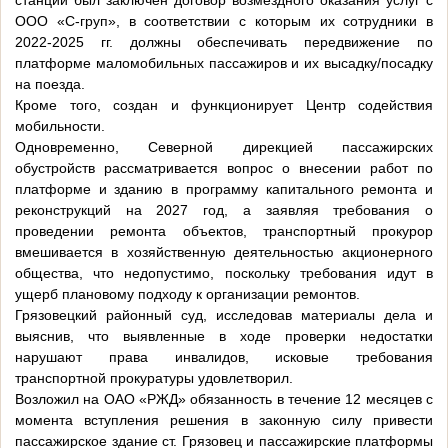
станции был заключен договор возмездного оказания услуг с
ООО «С-груп», в соответствии с которым их сотрудники в
2022-2025 гг. должны обеспечивать передвижение по
платформе маломобильных пассажиров и их высадку/посадку
на поезда.
Кроме того, создан и функционирует Центр содействия
мобильности.
Одновременно, Северной дирекцией пассажирских
обустройств рассматривается вопрос о внесении работ по
платформе и зданию в программу капитального ремонта и
реконструкций на 2027 год, а заявляя требования о
проведении ремонта объектов, транспортный прокурор
вмешивается в хозяйственную деятельностью акционерного
общества, что недопустимо, поскольку требования идут в
ущерб плановому подходу к организации ремонтов.
Грязовецкий районный суд, исследовав материалы дела и
выяснив, что выявленные в ходе проверки недостатки
нарушают права инвалидов, исковые требования
транспортной прокуратуры удовлетворил.
Возложил на ОАО «РЖД» обязанность в течение 12 месяцев с
момента вступления решения в законную силу привести
пассажирское здание ст. Грязовец и пассажирские платформы