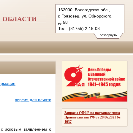
162000, Вологодская обл.,
г. Грязовец, ул. Обнорского,
 ОБЛАСТИ
д. 58
Тел.: (81755) 2-15-08
griazovecky.vld@sudrf.ru
развернуть
ормация
версия для печати
Запросы ОПФР по постановлению
Правительства РФ от 28.06.2021 №
1037
 с исковым заявлением о