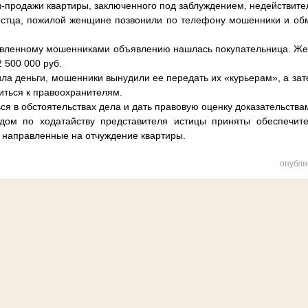
и-продажи квартиры, заключенного под заблуждением, недействит
 истца, пожилой женщине позвонили по телефону мошенники и об
тавленному мошенниками объявлению нашлась покупательница. Же
 500 000 руб.
ила деньги, мошенники вынудили ее передать их «курьерам», а зат
иться к правоохранителям.
ся в обстоятельствах дела и дать правовую оценку доказательства
дом по ходатайству представителя истицы приняты обеспечит
 направленные на отчуждение квартиры.
опубли