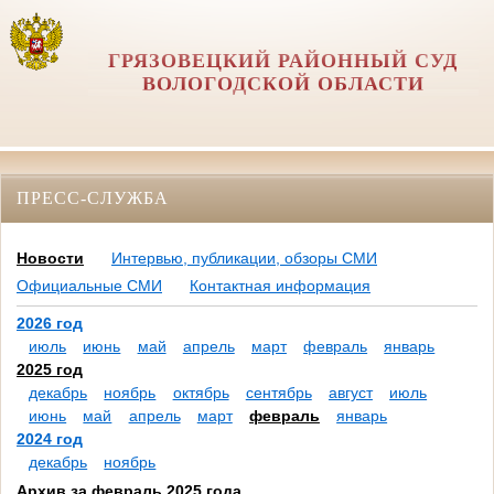
ГРЯЗОВЕЦКИЙ РАЙОННЫЙ СУД
ВОЛОГОДСКОЙ ОБЛАСТИ
ПРЕСС-СЛУЖБА
Новости
Интервью, публикации, обзоры СМИ
Официальные СМИ
Контактная информация
2026 год
июль
июнь
май
апрель
март
февраль
январь
2025 год
декабрь
ноябрь
октябрь
сентябрь
август
июль
июнь
май
апрель
март
февраль
январь
2024 год
декабрь
ноябрь
Архив за февраль 2025 года