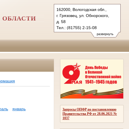
162000, Вологодская обл.,
г. Грязовец, ул. Обнорского,
 ОБЛАСТИ
д. 58
Тел.: (81755) 2-15-08
griazovecky.vld@sudrf.ru
развернуть
ормация
раль
январь
Запросы ОПФР по постановлению
Правительства РФ от 28.06.2021 №
1037