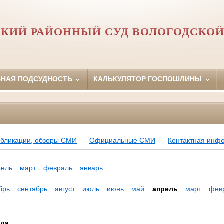
ЦКИЙ РАЙОННЫЙ СУД ВОЛОГОДСКОЙ
ЬНАЯ ПОДСУДНОСТЬ
КАЛЬКУЛЯТОР ГОСПОШЛИНЫ
убликации, обзоры СМИ
Официальные СМИ
Контактная инф
рель
март
февраль
январь
брь
сентябрь
август
июль
июнь
май
апрель
март
фев
ода