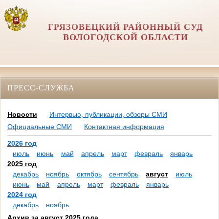
ГРЯЗОВЕЦКИЙ РАЙОННЫЙ СУД
ВОЛОГОДСКОЙ ОБЛАСТИ
ПРЕСС-СЛУЖБА
Новости
Интервью, публикации, обзоры СМИ
Официальные СМИ
Контактная информация
2026 год
июль
июнь
май
апрель
март
февраль
январь
2025 год
декабрь
ноябрь
октябрь
сентябрь
август
июль
июнь
май
апрель
март
февраль
январь
2024 год
декабрь
ноябрь
Архив за август 2025 года