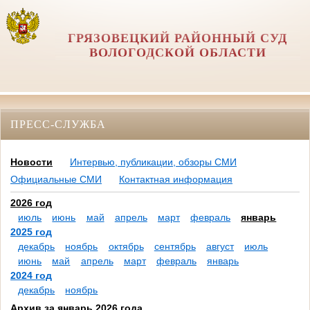
ГРЯЗОВЕЦКИЙ РАЙОННЫЙ СУД
ВОЛОГОДСКОЙ ОБЛАСТИ
ПРЕСС-СЛУЖБА
Новости
Интервью, публикации, обзоры СМИ
Официальные СМИ
Контактная информация
2026 год
июль
июнь
май
апрель
март
февраль
январь
2025 год
декабрь
ноябрь
октябрь
сентябрь
август
июль
июнь
май
апрель
март
февраль
январь
2024 год
декабрь
ноябрь
Архив за январь 2026 года